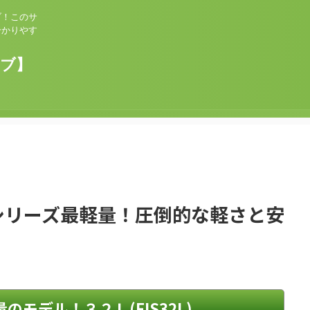
ブ！このサ
分かりやす
ョブ】
シリーズ最軽量！圧倒的な軽さと安
モデル！３２Ｌ(FIS32L)