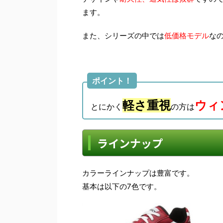
ます。
また、シリーズの中では
低価格モデル
な
ポイント！
軽さ重視
ウィ
とにかく
の方は
ラインナップ
カラーラインナップは豊富です。
基本は以下の7色です。