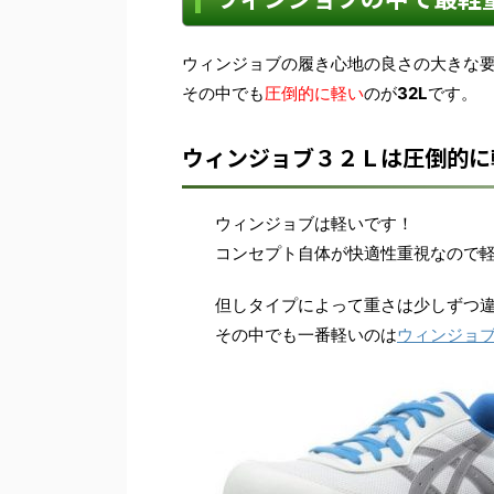
ウィンジョブの履き心地の良さの大きな
その中でも
圧倒的に軽い
のが
32L
です。
ウィンジョブ３２Ｌは圧倒的に
ウィンジョブは軽いです！
コンセプト自体が快適性重視なので
但しタイプによって重さは少しずつ
その中でも一番軽いのは
ウィンジョブ