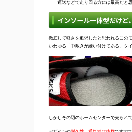
運送などで走り回る方には最高だと
インソール一体型だけど
徹底して軽さを追求したと思われるこの
いわゆる「中敷きが縫い付けてある」タ
しかしその辺のホームセンターで売られ
デザインや
耐久性、通気性は抜群
ですの