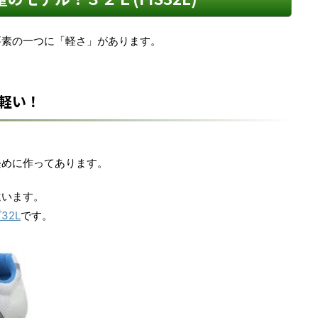
要素の一つに「軽さ」があります。
軽い！
軽めに作ってあります。
違います。
32L
です。