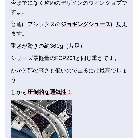
今までになく攻めのデザインのウィンジョブで
すよ。
普通にアシックスの
ジョギングシューズ
に見え
ます。
重さが驚きの約360g（片足）。
シリーズ最軽量のFCP201と同じ重さです。
かかと部の高さも低いので走るには最高でしょ
う。
しかも
圧倒的な通気性！