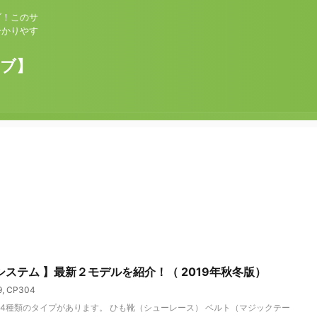
ブ！このサ
分かりやす
ョブ】
ステム 】最新２モデルを紹介！（ 2019年秋冬版）
9
,
CP304
4種類のタイプがあります。 ひも靴（シューレース） ベルト（マジックテー