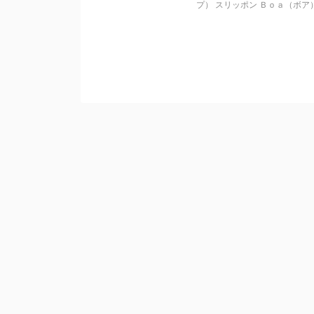
プ） スリッポン Ｂｏａ（ボア）